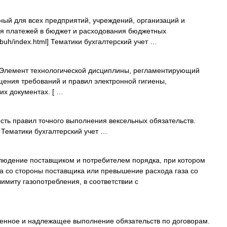
ый для всех предприятий, учреждений, организаций и
я платежей в бюджет и расходования бюджетных
ct/buh/index.html] Тематики бухгалтерский учет …
лемент технологической дисциплины, регламентирующий
ения требований и правил электронной гигиены,
их документах. [ …
ть правил точного выполнения вексельных обязательств.
ml] Тематики бухгалтерский учет …
юдение поставщиком и потребителем порядка, при котором
а со стороны поставщика или превышение расхода газа со
имиту газопотребления, в соответствии с
нное и надлежащее выполнение обязательств по договорам.