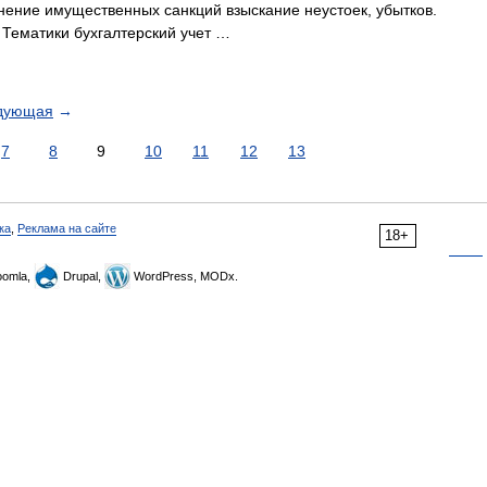
нение имущественных санкций взыскание неустоек, убытков.
ml] Тематики бухгалтерский учет …
дующая
→
7
8
9
10
11
12
13
ка
,
Реклама на сайте
18+
omla,
Drupal,
WordPress, MODx.